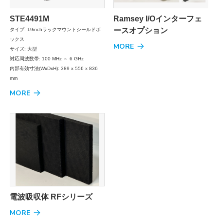
STE4491M
Ramsey I/Oインターフェ
ースオプション
タイプ: 19inchラックマウントシールドボ
ックス
MORE
サイズ: 大型
対応周波数帯: 100 MHz ～ 6 GHz
内部有効寸法(WxDxH): 389 x 556 x 836
mm
MORE
電波吸収体 RFシリーズ
MORE