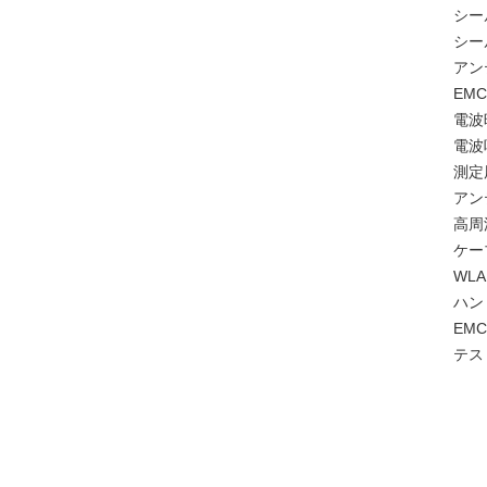
シー
シー
アン
EM
電波
電波
測定
アン
高周
ケー
WLA
ハン
EM
テス