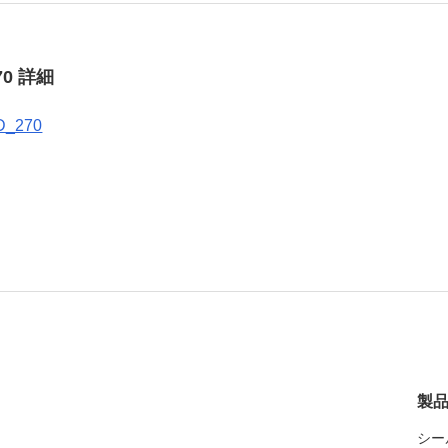
70 詳細
D_270
製
シー