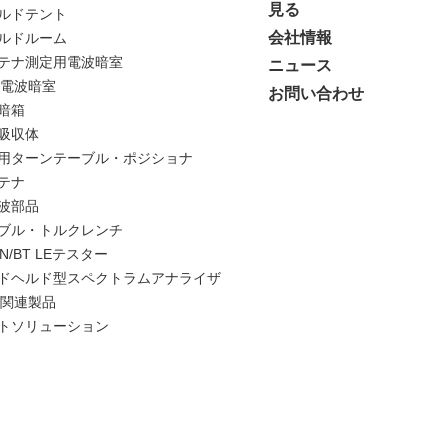
見る
ルドテント
会社情報
ルドルーム
テナ測定用電波暗室
ニュース
C電波暗室
お問い合わせ
暗箱
吸収体
用ターンテーブル・ポジショナ
テナ
波部品
ブル・トルクレンチ
N/BT LEテスター
ドヘルド型スペクトラムアナライザ
C関連製品
トソリューション