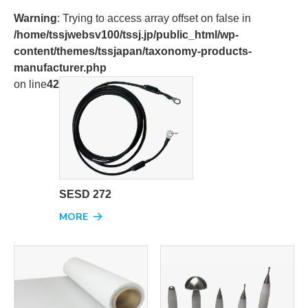
Warning
: Trying to access array offset on false in
/home/tssjwebsv100/tssj.jp/public_html/wp-
content/themes/tssjapan/taxonomy-products-
manufacturer.php
on line
42
SESD 272
MORE