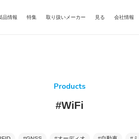
製品情報
特集
取り扱いメーカー
見る
会社情報
シールドテント
Products
#WiFi
EMC電波暗室
RFID
#GNSS
#オーディオ
#自動車
#
測定用ターンテーブル・ポジ