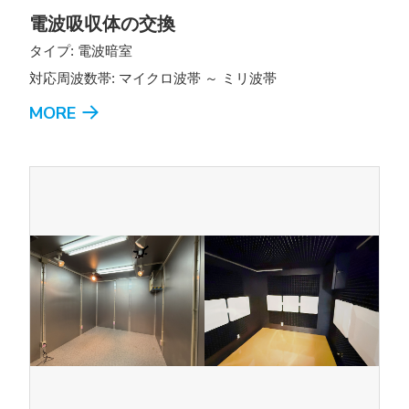
電波吸収体の交換
タイプ: 電波暗室
対応周波数帯: マイクロ波帯 ～ ミリ波帯
MORE