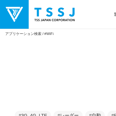
アプリケーション検索
#WiFi
シールドボックス
アンテナ測定用電波暗室
#3G, 4G, LTE
#レーダー
#自動
#