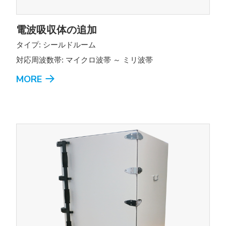
電波吸収体の追加
タイプ: シールドルーム
対応周波数帯: マイクロ波帯 ～ ミリ波帯
MORE