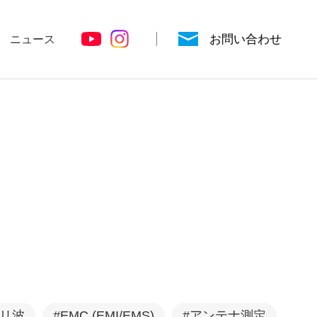
お問い合わせ
ニュース
シールドルーム
電波暗箱
ミリ波
#EMC (EMI/EMS)
#アンテナ測定